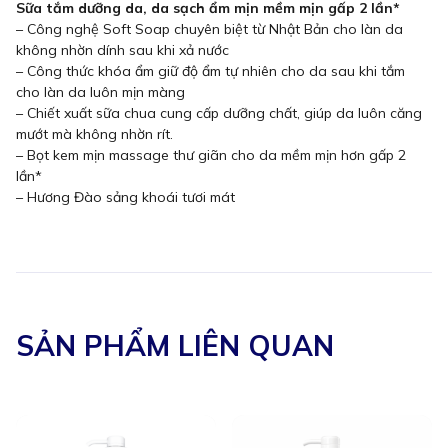
Sữa tắm dưỡng da, da sạch ẩm mịn mềm mịn gấp 2 lần*
– Công nghệ Soft Soap chuyên biệt từ Nhật Bản cho làn da
không nhờn dính sau khi xả nước
– Công thức khóa ẩm giữ độ ẩm tự nhiên cho da sau khi tắm
cho làn da luôn mịn màng
– Chiết xuất sữa chua cung cấp dưỡng chất, giúp da luôn căng
mướt mà không nhờn rít.
– Bọt kem mịn massage thư giãn cho da mềm mịn hơn gấp 2
lần*
– Hương Đào sảng khoái tươi mát
SẢN PHẨM LIÊN QUAN