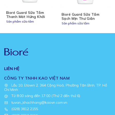
Bioré Guard Sữa Tắm
Bioré Guard Sữa Tắm
Thanh Mát Hứng Khởi
Sạch Mịn Thư Giãn
Sản phẩm sữa tắm
Sản phẩm sữa tắm
LIÊN HỆ
CÔNG TY TNHH KAO VIỆT NAM
Lầu 10, Etown 2. 364 Cộng Hoà, Phường Tân Bình, TP. Hồ
Chí Minh
Từ 8:00 sáng đến 17:00 (Thứ 2 đến thứ 6)
tuvan_khachhang@kaovn.com.vn
(028) 3812 2155