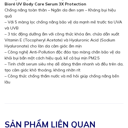
Bioré UV Body Care Serum 3X Protection
Chống nắng toàn thân – Ngăn da đen sạm – Kháng bụi hiệu
quả
– Với 5 màng lọc chống nắng bảo vệ da mạnh mẽ trước tia UVA
và UVB
– 3 tác động dưỡng ẩm với công thức khóa ẩm, chứa dẫn xuất
Vitamin E (Tocopheryl Acetate) và Hyaluronic Acid (Sodium
Hyaluronate) cho làn da cảm giác ẩm mịn
– Công nghệ Anti-Pollution độc đáo tạo màng chắn bảo vệ da
khỏi bụi bẩn một cách hiệu quả, kể cả bụi mịn PM2.5
– Tinh chất serum siêu nhẹ dễ dàng thấm nhanh và đều trên da,
tạo cảm giác khô thoáng, không nhờn rít
– Công thức chống thấm nước và mồ hôi giúp chống nắng bền
lâu
SẢN PHẨM LIÊN QUAN