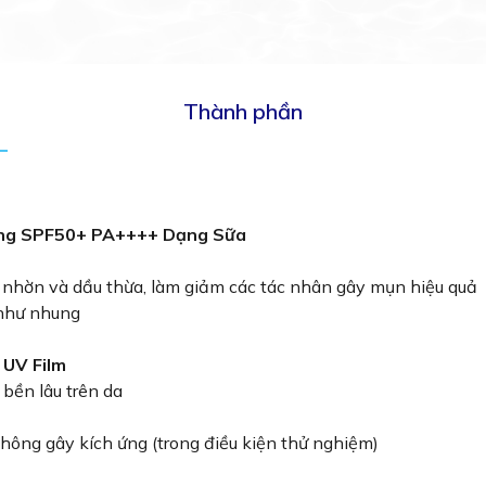
Thành phần
ng SPF50+ PA++++ Dạng Sữa
 nhờn và dầu thừa, làm giảm các tác nhân gây mụn hiệu quả
 như nhung
 UV Film
bền lâu trên da
ông gây kích ứng (trong điều kiện thử nghiệm)