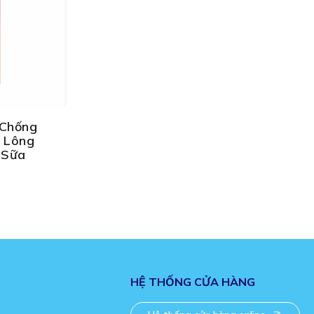
 Chống
 Lông
 Sữa
HỆ THỐNG CỬA HÀNG